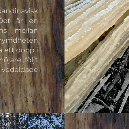
andinavisk
 Det är en
ans mellan
prymdheten
a ett dopp i
öjare, följt
 vedeldade