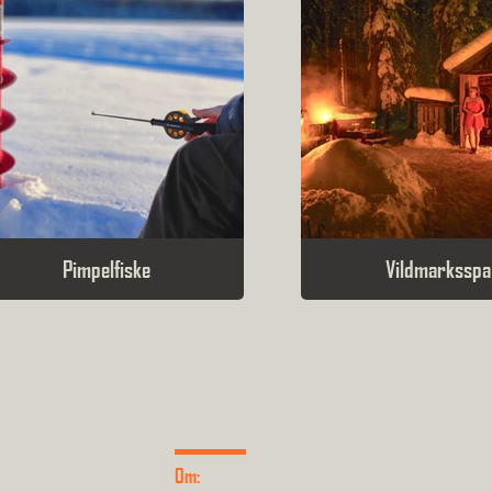
Pimpelfiske
Vildmarksspa
Information
Om:
Parkens Historia