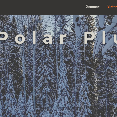
Sommar
Vinte
Polar P