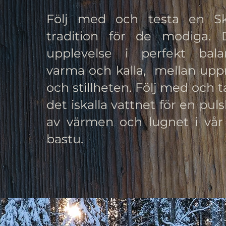
Följ med och testa en Sk
tradition för de modiga.
upplevelse i perfekt bal
varma och kalla, mellan up
och stillheten. Följ med och t
det iskalla vattnet för en pulsh
av värmen och lugnet i vår
bastu.