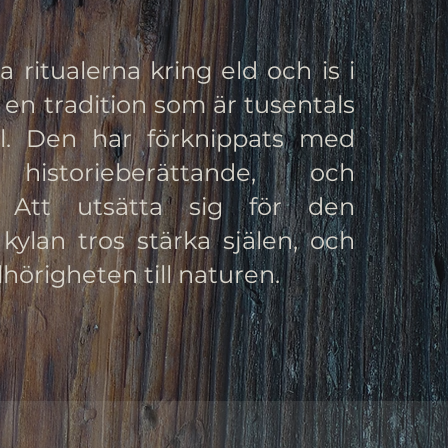
 ritualerna kring eld och is i
 en tradition som är tusentals
. Den har förknippats med
 historieberättande, och
n. Att utsätta sig för den
ylan tros stärka själen, och
llhörigheten till naturen.