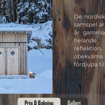
De nordiska
samspel är
år gammal
helande,
reflektio
obekväma k
fördjupa ti
Pris & Bokning
Galleri