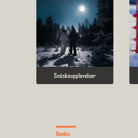
Sn​öskoupplevelser
Kontakt
Varuträsk 1
Besöka: