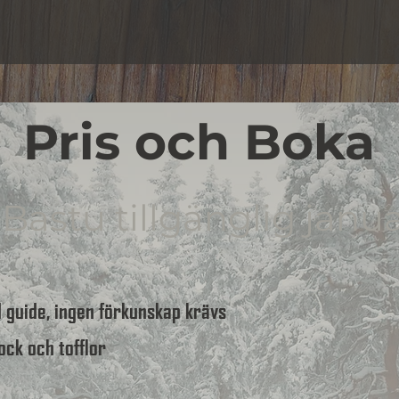
Pris och Boka
Bastu tillgänglig januari
 guide, ingen förkunskap krävs
ock och tofflor