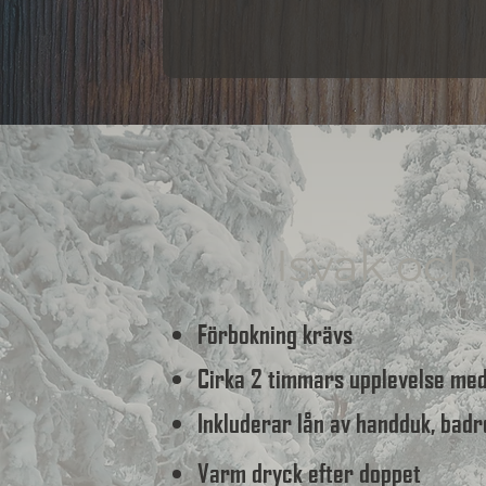
Isvak och 
Förbokning krävs
Cirka 2 timmars upplevelse med
Inkluderar lån av handduk, badr
Varm dryck efter doppet